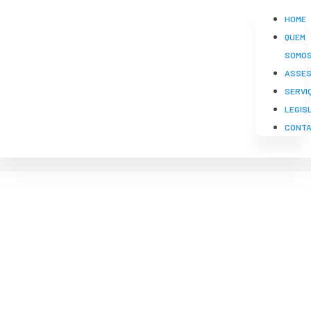
HOME
QUEM
SOMO
ASSES
SERVI
LEGIS
CONT
ALÁLISE DE
EFLUENTES Frigorífico
Valencio