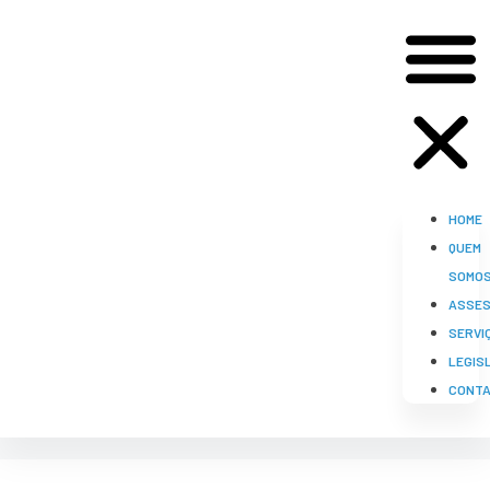
HOME
QUEM
SOMO
ASSES
SERVI
LEGIS
CONT