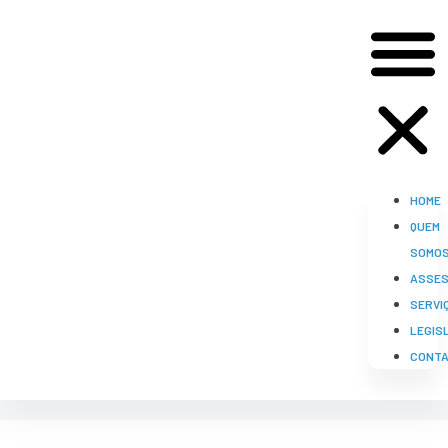
HOME
QUEM
SOMO
ASSES
SERVI
LEGIS
CONT