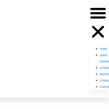
HOME
QUEM
SOMO
ASSES
SERVI
LEGIS
CONT