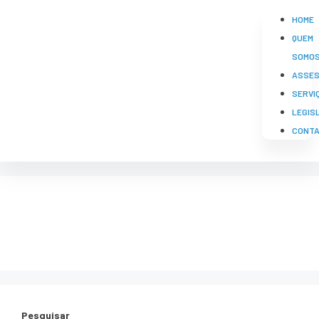
HOME
QUEM
SOMO
ASSES
SERVI
LEGIS
CONT
IBAMA Trevo Alimentos
Pesquisar