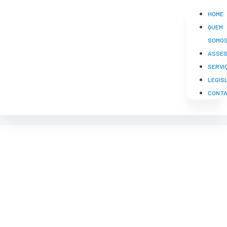
HOME
QUEM
SOMO
ASSES
SERVI
LEGIS
CONT
OUTORGAS DE
RECURSOS HÍDRICOS
Frinense Alimentos