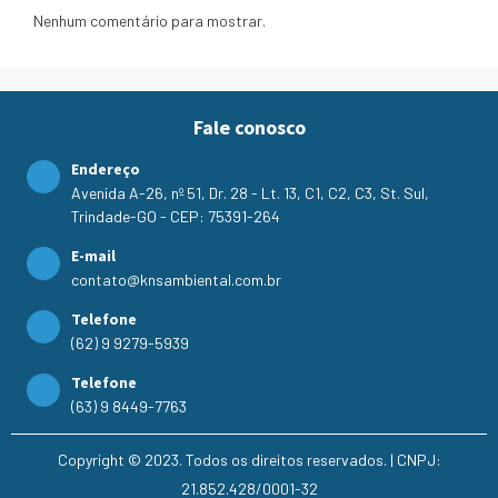
Nenhum comentário para mostrar.
Fale conosco
Endereço
Avenida A-26, nº 51, Dr. 28 - Lt. 13, C1, C2, C3, St. Sul,
Trindade-GO - CEP: 75391-264
E-mail
contato@knsambiental.com.br
Telefone
(62) 9 9279-5939
Telefone
(63) 9 8449-7763
Copyright © 2023. Todos os direitos reservados. | CNPJ:
21.852.428/0001-32