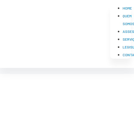
HOME
QUEM
SOMO
ASSES
SERVI
LEGIS
CONT
POLÍCIA FEDERAL
(MAPAS MENSAIS) Beef
Master