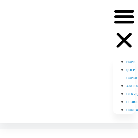
HOME
QUEM
SOMO
ASSES
SERVI
LEGIS
CONT