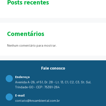
Posts recentes
Comentários
Nenhum comentário para mostrar.
Fale conosco
Endereço
Avenida A-26, nº 51, Dr. 28 - Lt. 13, C1, C2, C3, St. Sul,
Trindade-GO - CEP: 75391-264
E-mail
contato@knsambiental.com.br