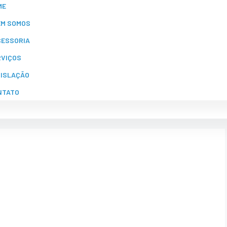
ME
EM SOMOS
SESSORIA
RVIÇOS
GISLAÇÃO
NTATO
EDERAL
DO DE