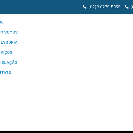
(62) 9 9279-5939
(
ME
EM SOMOS
SESSORIA
RVIÇOS
GISLAÇÃO
NTATO