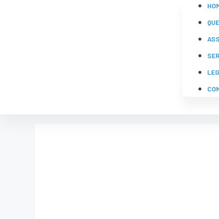
HO
QU
AS
SE
LE
CO
POLÍCIA F
(CERTIFIA