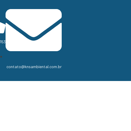
763
contato@knsambiental.com.br