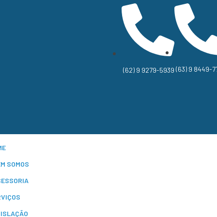
(63) 9 8449-7
(62) 9 9279-5939
ME
EM SOMOS
SESSORIA
RVIÇOS
GISLAÇÃO