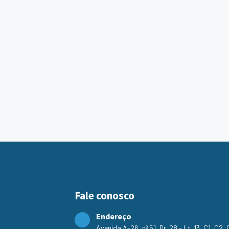
Fale conosco
Endereço
Avenida A-26, nº 51, Dr. 28 - Lt. 13, C1, C2