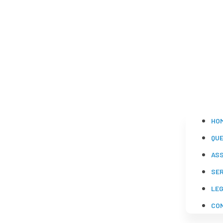
HO
QU
AS
SE
LE
CO