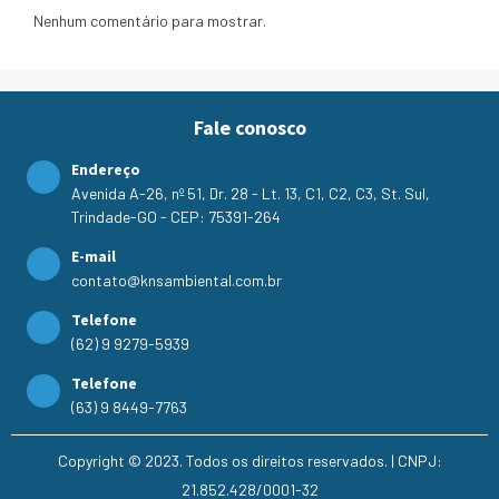
Nenhum comentário para mostrar.
Fale conosco
Endereço
Avenida A-26, nº 51, Dr. 28 - Lt. 13, C1, C2, C3, St. Sul,
Trindade-GO - CEP: 75391-264
E-mail
contato@knsambiental.com.br
Telefone
(62) 9 9279-5939
Telefone
(63) 9 8449-7763
Copyright © 2023. Todos os direitos reservados. | CNPJ:
21.852.428/0001-32