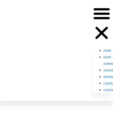
HOME
QUEM
SOMO
ASSES
SERVI
LEGIS
CONT