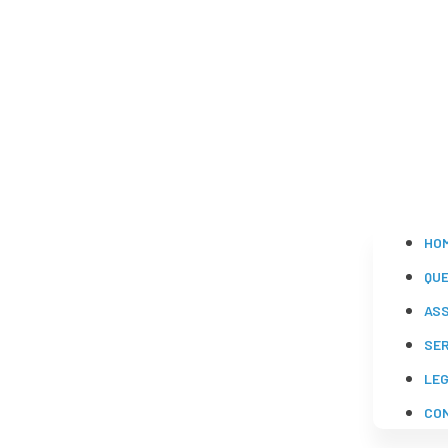
HO
QU
AS
SE
LE
CO