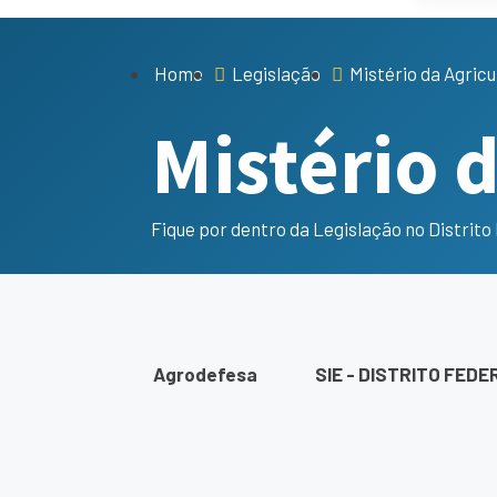
Home
Legislação
Mistério da Agricu
Mistério 
Fique por dentro da Legislação no Distrito
Agrodefesa
SIE - DISTRITO FEDE