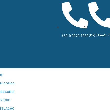
(63) 9 8449-7
(62) 9 9279-5939
ME
EM SOMOS
SESSORIA
RVIÇOS
GISLAÇÃO