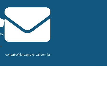
763
contato@knsambiental.com.br