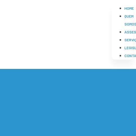
HOME
QUEM
SOMO
ASSES
SERVI
LEGIS
CONT