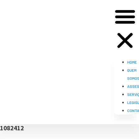
HOME
QUEM
SOMO
ASSES
SERVI
LEGIS
CONT
1082412