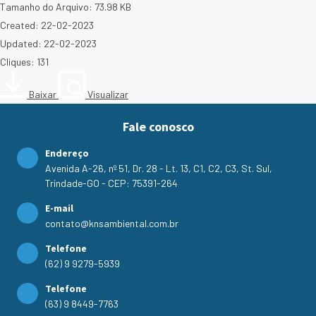
Tamanho do Arquivo: 73.98 KB
Created: 22-02-2023
Updated: 22-02-2023
Cliques: 131
Baixar
Visualizar
Fale conosco
Endereço
Avenida A-26, nº 51, Dr. 28 - Lt. 13, C1, C2, C3, St. Sul,
Trindade-GO - CEP: 75391-264
E-mail
contato@knsambiental.com.br
Telefone
(62) 9 9279-5939
Telefone
(63) 9 8449-7763