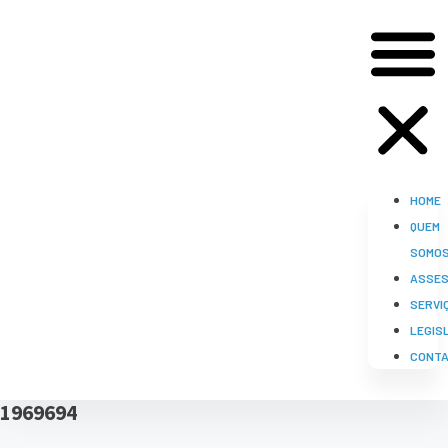
HOME
QUEM
SOMO
ASSES
SERVI
LEGIS
CONT
1969694