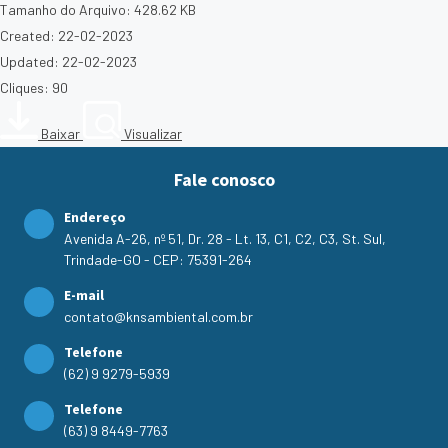
Tamanho do Arquivo: 428.62 KB
Created: 22-02-2023
Updated: 22-02-2023
Cliques: 90
Baixar
Visualizar
Fale conosco
Endereço
Avenida A-26, nº 51, Dr. 28 - Lt. 13, C1, C2, C3, St. Sul,
Trindade-GO - CEP: 75391-264
E-mail
contato@knsambiental.com.br
Telefone
(62) 9 9279-5939
Telefone
(63) 9 8449-7763