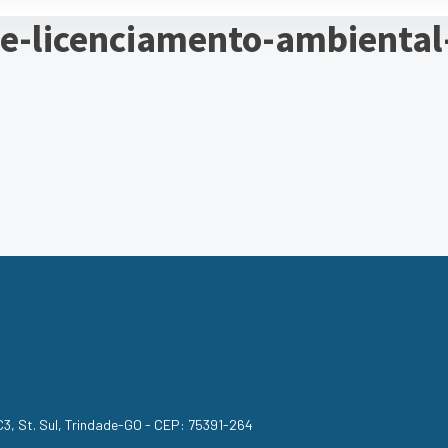
-e-licenciamento-ambiental
, C3, St. Sul, Trindade-GO - CEP: 75391-264