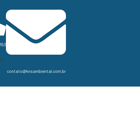
763
contato@knsambiental.com.br