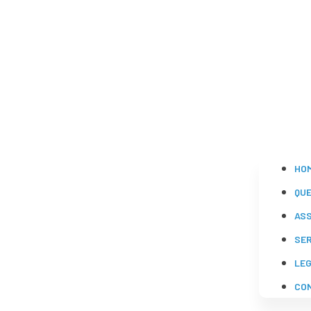
HO
QU
AS
SE
LE
CO