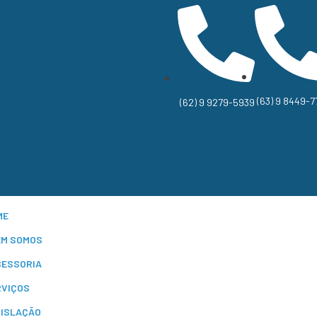
(63) 9 8449-7
(62) 9 9279-5939
ME
EM SOMOS
SESSORIA
RVIÇOS
GISLAÇÃO