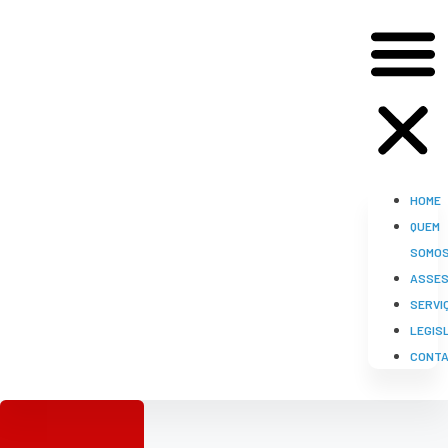
HOME
QUEM
SOMO
ASSES
SERVI
LEGIS
CONT