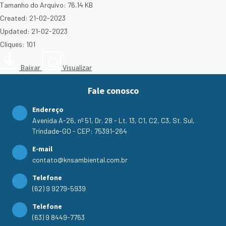
Tamanho do Arquivo: 76.14 KB
Created: 21-02-2023
Updated: 21-02-2023
Cliques: 101
Baixar
Visualizar
Fale conosco
Endereço
Avenida A-26, nº 51, Dr. 28 - Lt. 13, C1, C2, C3, St. Sul,
Trindade-GO - CEP: 75391-264
E-mail
contato@knsambiental.com.br
Telefone
(62) 9 9279-5939
Telefone
(63) 9 8449-7763