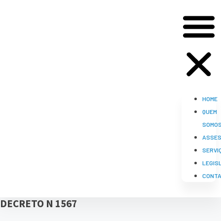
HOME
QUEM
SOMO
ASSES
SERVI
LEGIS
CONT
DECRETO N 1567