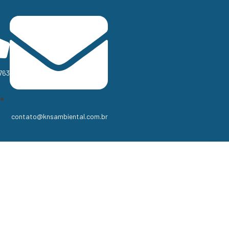
763
contato@knsambiental.com.br