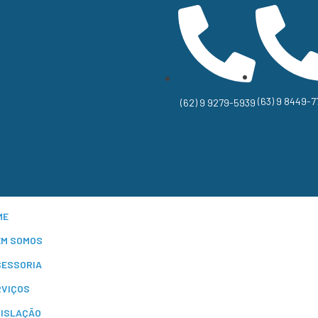
(63) 9 8449-7
(62) 9 9279-5939
ME
EM SOMOS
SESSORIA
RVIÇOS
GISLAÇÃO