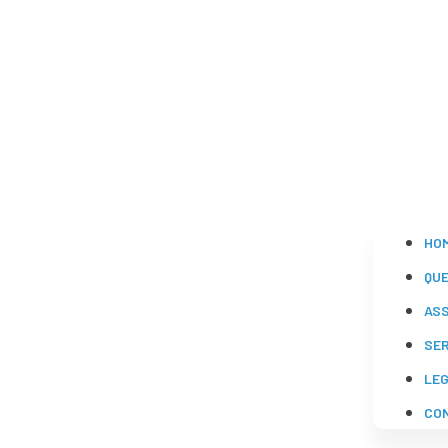
HO
QU
AS
SE
LE
CO