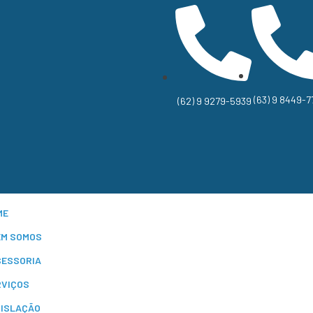
(63) 9 8449-7
(62) 9 9279-5939
ME
EM SOMOS
SESSORIA
RVIÇOS
GISLAÇÃO