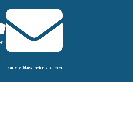
763
contato@knsambiental.com.br