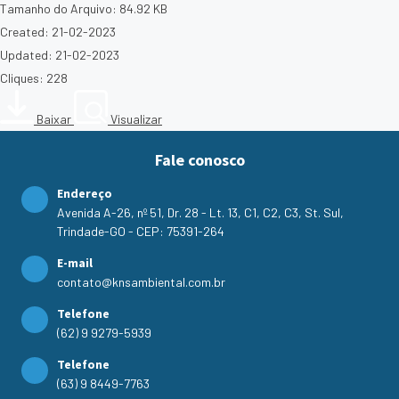
Tamanho do Arquivo: 84.92 KB
Created: 21-02-2023
Updated: 21-02-2023
Cliques: 228
Baixar
Visualizar
Fale conosco
Endereço
Avenida A-26, nº 51, Dr. 28 - Lt. 13, C1, C2, C3, St. Sul,
Trindade-GO - CEP: 75391-264
E-mail
contato@knsambiental.com.br
Telefone
(62) 9 9279-5939
Telefone
(63) 9 8449-7763