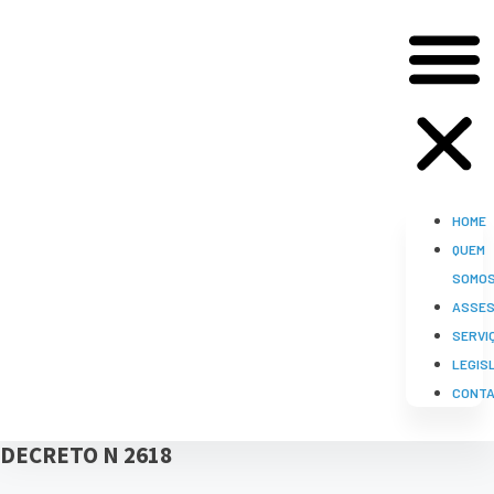
HOME
QUEM
SOMO
ASSES
SERVI
LEGIS
CONT
DECRETO N 2618