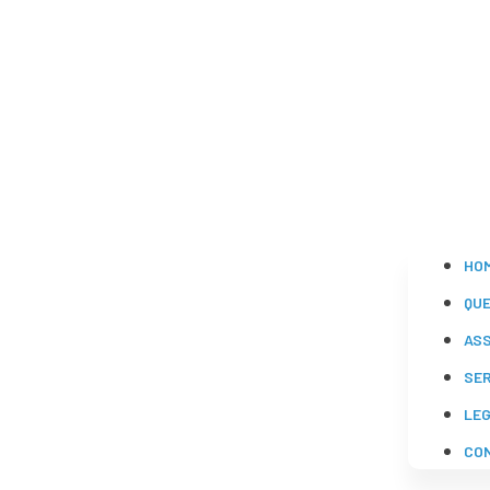
HO
QU
AS
SE
LE
CO