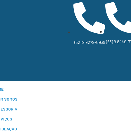
(63) 9 8449-7
(62) 9 9279-5939
ME
EM SOMOS
SESSORIA
RVIÇOS
GISLAÇÃO