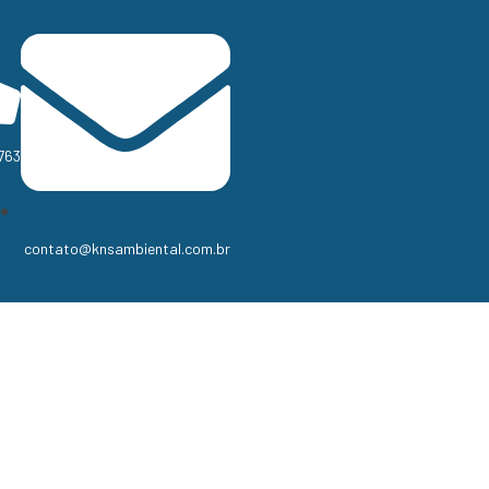
763
contato@knsambiental.com.br