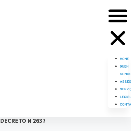
HOME
QUEM
SOMO
ASSES
SERVI
LEGIS
CONT
DECRETO N 2637