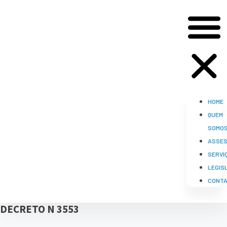
HOME
QUEM
SOMO
ASSES
SERVI
LEGIS
CONT
DECRETO N 3553