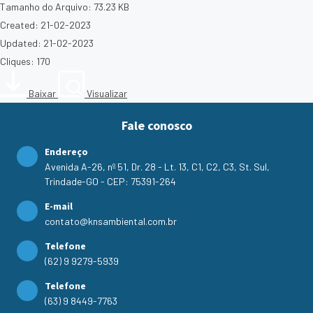
Tamanho do Arquivo: 73.23 KB
Created: 21-02-2023
Updated: 21-02-2023
Cliques: 170
Baixar
Visualizar
Fale conosco
Endereço
Avenida A-26, nº 51, Dr. 28 - Lt. 13, C1, C2, C3, St. Sul,
Trindade-GO - CEP: 75391-264
E-mail
contato@knsambiental.com.br
Telefone
(62) 9 9279-5939
Telefone
(63) 9 8449-7763