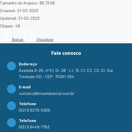
Tamanho do Arquivo: 86.73 KB
Created: 21-02-2023
Updated: 21-02-2023
Cliques: 48
Baixar
Visualizar
Fale conosco
Endereço
Avenida A-26, nº 51, Dr. 28 - Lt. 13, C1, C2, C3, St. Sul,
Trindade-GO - CEP: 75391-264
E-mail
contato@knsambiental.com.br
Telefone
(62) 9 9279-5939
Telefone
(63) 9 8449-7763