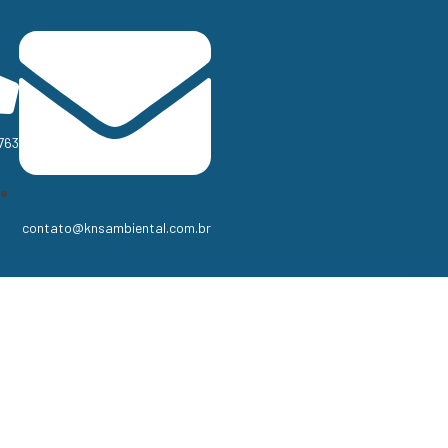
763
contato@knsambiental.com.br