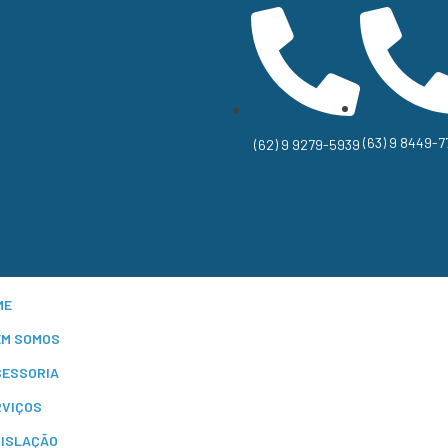
(63) 9 8449-7
(62) 9 9279-5939
ME
EM SOMOS
SESSORIA
RVIÇOS
GISLAÇÃO