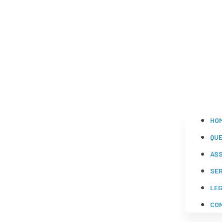
HO
QU
AS
SE
LE
CO