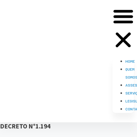
HOME
QUEM
SOMO
ASSES
SERVI
LEGIS
CONT
DECRETO N°1.194