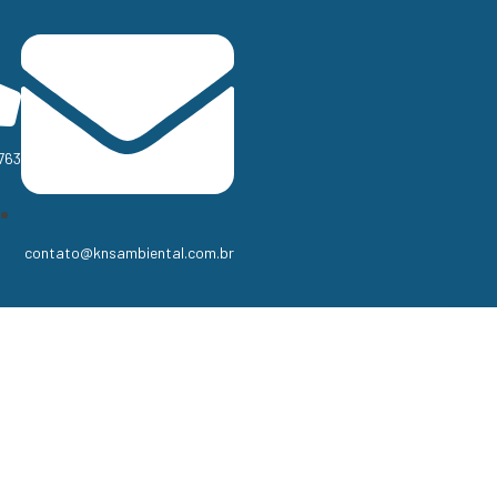
763
contato@knsambiental.com.br