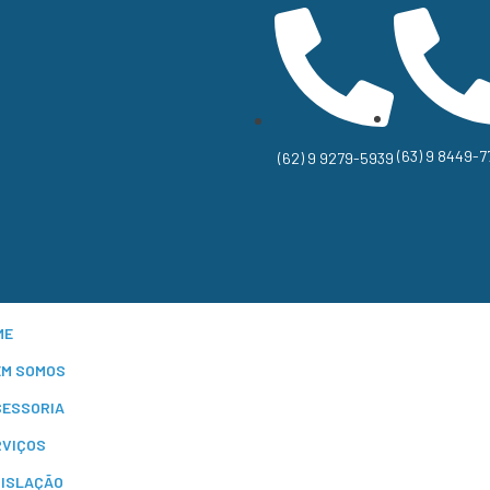
(63) 9 8449-7
(62) 9 9279-5939
ME
EM SOMOS
SESSORIA
RVIÇOS
GISLAÇÃO