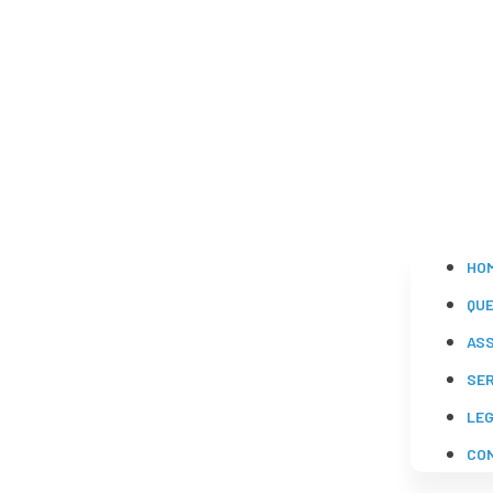
HO
QU
AS
SE
LE
CO