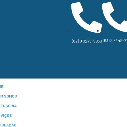
(63) 9 8449-7
(62) 9 9279-5939
ME
EM SOMOS
SESSORIA
RVIÇOS
GISLAÇÃO