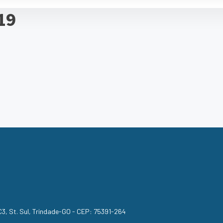
19
, C3, St. Sul, Trindade-GO - CEP: 75391-264