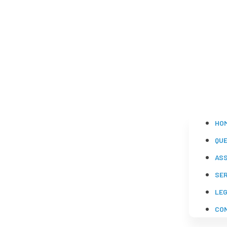
HO
QU
AS
SE
LE
CO