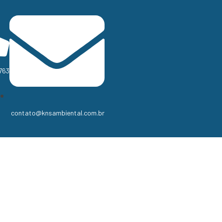
763
contato@knsambiental.com.br