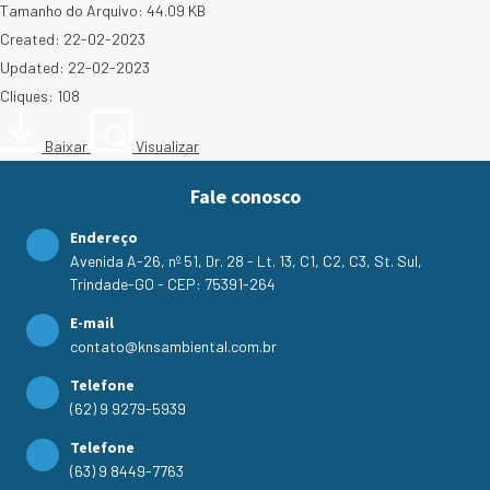
Tamanho do Arquivo: 44.09 KB
Created: 22-02-2023
Updated: 22-02-2023
Cliques: 108
Baixar
Visualizar
Fale conosco
Endereço
Avenida A-26, nº 51, Dr. 28 - Lt. 13, C1, C2, C3, St. Sul,
Trindade-GO - CEP: 75391-264
E-mail
contato@knsambiental.com.br
Telefone
(62) 9 9279-5939
Telefone
(63) 9 8449-7763