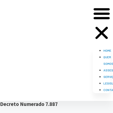
HOME
QUEM
SOMO
ASSES
SERVI
LEGIS
CONT
Decreto Numerado 7.887