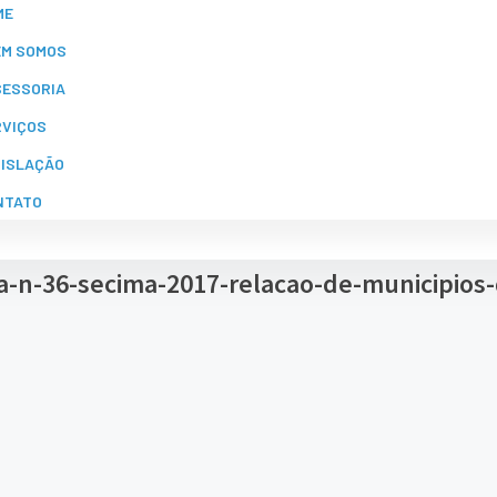
ME
EM SOMOS
SESSORIA
RVIÇOS
GISLAÇÃO
NTATO
a-n-36-secima-2017-relacao-de-municipios