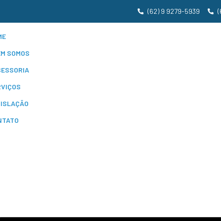
(62) 9 9279-5939
(
ME
EM SOMOS
SESSORIA
RVIÇOS
GISLAÇÃO
NTATO