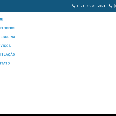
(62) 9 9279-5939
(
ME
EM SOMOS
SESSORIA
RVIÇOS
GISLAÇÃO
NTATO