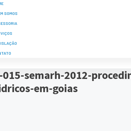
ME
EM SOMOS
SESSORIA
RVIÇOS
GISLAÇÃO
NTATO
n-015-semarh-2012-procedi
idricos-em-goias