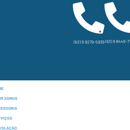
(63) 9 8449-7
(62) 9 9279-5939
ME
EM SOMOS
SESSORIA
RVIÇOS
GISLAÇÃO