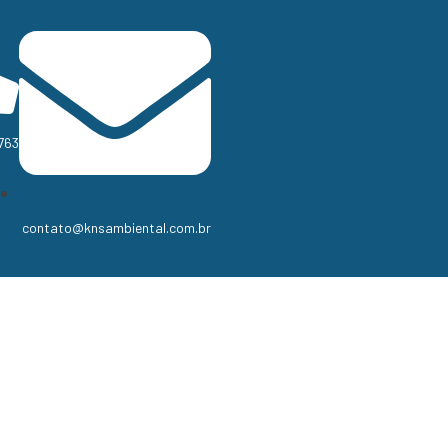
763
contato@knsambiental.com.br