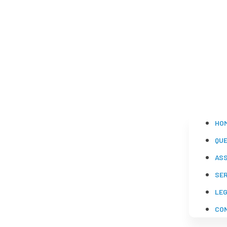
HO
QU
AS
SE
LE
CO