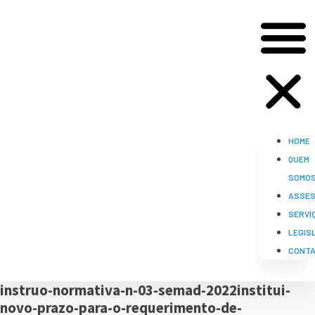
HOME
QUEM
SOMO
ASSES
SERVI
LEGIS
CONT
instruo-normativa-n-03-semad-2022institui-
novo-prazo-para-o-requerimento-de-