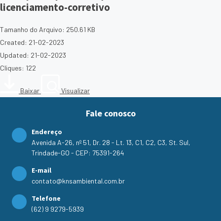
licenciamento-corretivo
Tamanho do Arquivo: 250.61 KB
Created: 21-02-2023
Updated: 21-02-2023
Cliques: 122
Baixar
Visualizar
Fale conosco
Endereço
Avenida A-26, nº 51, Dr. 28 - Lt. 13, C1, C2, C3, St. Sul,
Trindade-GO - CEP: 75391-264
E-mail
contato@knsambiental.com.br
Telefone
(62) 9 9279-5939