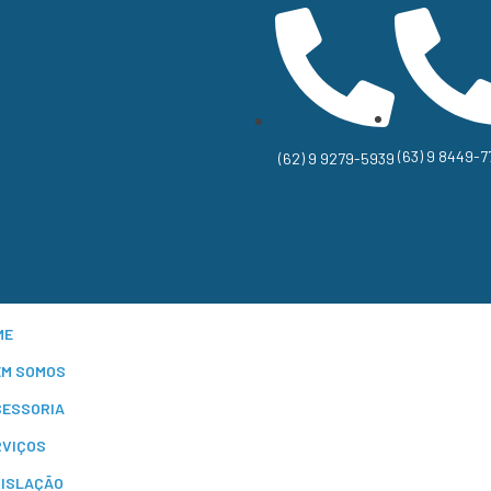
(63) 9 8449-7
(62) 9 9279-5939
ME
EM SOMOS
SESSORIA
RVIÇOS
GISLAÇÃO