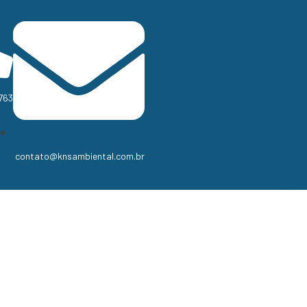
763
contato@knsambiental.com.br