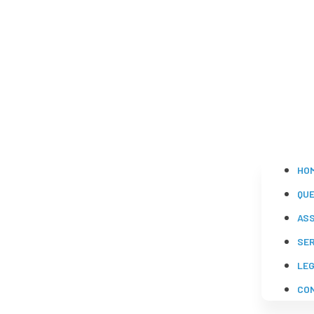
HO
QU
AS
SE
LE
CO