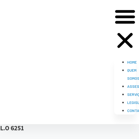
HOME
QUEM
SOMO
ASSES
SERVI
LEGIS
CONT
L.O 6251