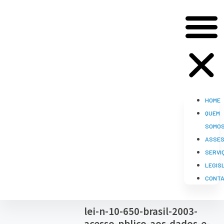
HOME
QUEM
SOMO
ASSES
SERVI
LEGIS
CONT
lei-n-10-650-brasil-2003-
acesso-pblico-aos-dados-e-