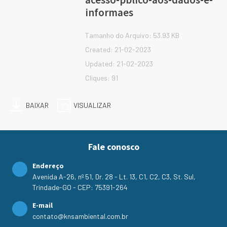
informaes
Tamanho do Arquivo: 53.93 KB
Created: 21-02-2023
Updated: 21-02-2023
Cliques: 91
BAIXAR
VISUALIZAR
Fale conosco
Endereço
Avenida A-26, nº 51, Dr. 28 - Lt. 13, C1, C2, C3, St. Sul,
Trindade-GO - CEP: 75391-264
E-mail
contato@knsambiental.com.br