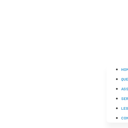
HO
QU
AS
SE
LE
CO