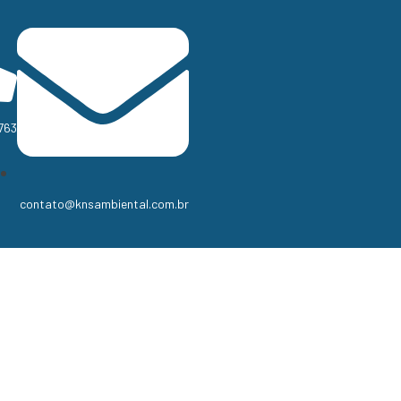
763
contato@knsambiental.com.br