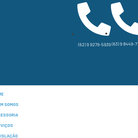
(63) 9 8449-7
(62) 9 9279-5939
ME
EM SOMOS
SESSORIA
RVIÇOS
GISLAÇÃO