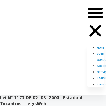
HOME
QUEM
SOMO
ASSES
SERVI
LEGIS
CONT
Lei Nº 1173 DE 02_08_2000 - Estadual -
Tocantins - LegisWeb