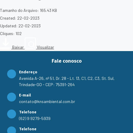
Tamanho do Arquivo: 165.43 KB
Created: 22-02-2023
Updated: 22-02-2023
Cliques: 102
Baixar
Visualizar
Fale conosco
Endereço
Avenida A-26, nº 51, Dr. 28 - Lt. 13, C1, C2, C3, St. Sul,
Trindade-GO - CEP: 75391-264
E-mail
contato@knsambiental.com.br
Telefone
(62) 9 9279-5939
Telefone