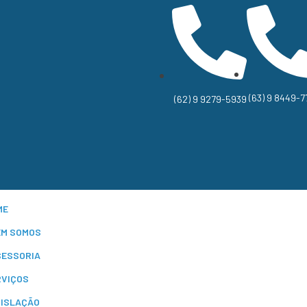
(63) 9 8449-7
(62) 9 9279-5939
ME
EM SOMOS
SESSORIA
RVIÇOS
GISLAÇÃO