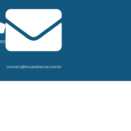
763
contato@knsambiental.com.br