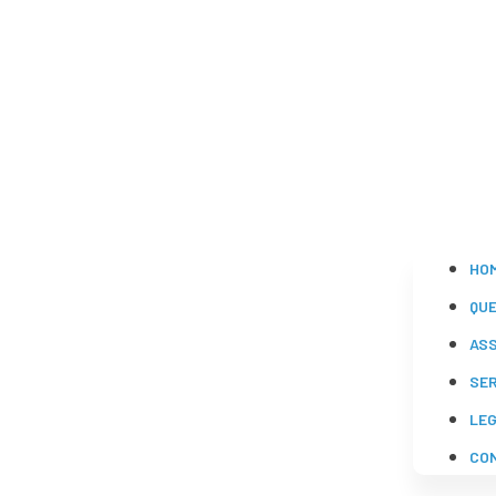
HO
QU
AS
SE
LE
CO