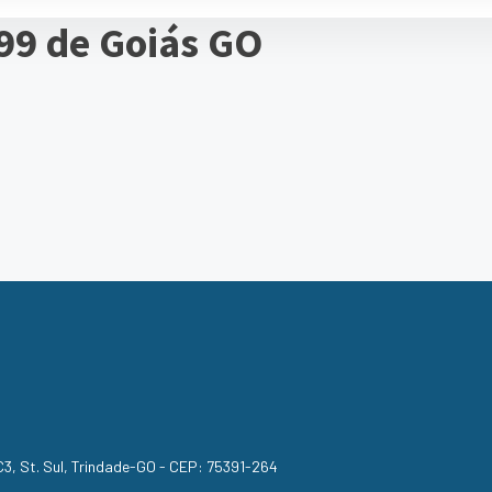
99 de Goiás GO
, C3, St. Sul, Trindade-GO - CEP: 75391-264