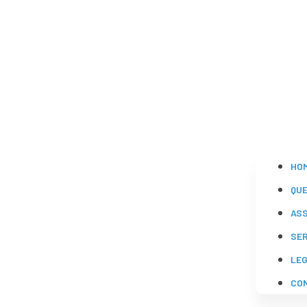
HO
QU
AS
SE
LE
CO