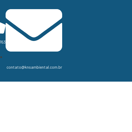
763
contato@knsambiental.com.br