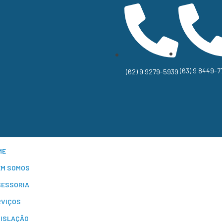
(63) 9 8449-7
(62) 9 9279-5939
ME
EM SOMOS
SESSORIA
RVIÇOS
GISLAÇÃO