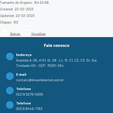
Tamanho do Arquivo: 154.52 KB
Created: 22-02-2023
Updated: 22-02-2023
Cliques: 102
Baixar
Visualizar
Fale conosco
Endereço
Avenida A-26, nº 51, Dr. 28 - Lt. 13, C1, C2, C3, St. Sul,
Trindade-GO - CEP: 75391-264
E-mail
contato@knsambiental.com.br
Telefone
(62) 9 9279-5939
Telefone
(63) 9 8449-7763