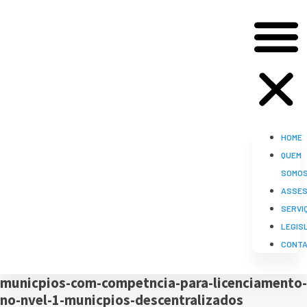
HOME
QUEM
SOMO
ASSES
SERVI
LEGIS
CONT
municpios-com-competncia-para-licenciamento-
no-nvel-1-municpios-descentralizados