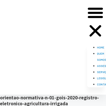
HOME
QUEM
SOMO
ASSES
SERVI
LEGIS
CONT
orientao-normativa-n-01-gois-2020-registro-
eletronico-agricultura-irrigada