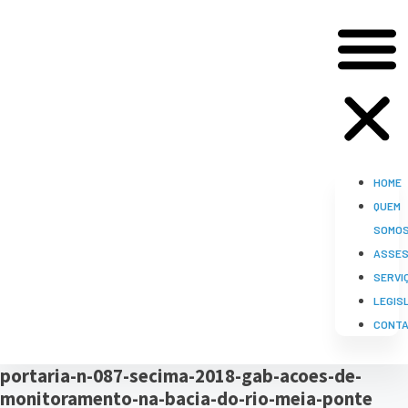
HOME
QUEM
SOMO
ASSES
SERVI
LEGIS
CONT
portaria-n-087-secima-2018-gab-acoes-de-
monitoramento-na-bacia-do-rio-meia-ponte