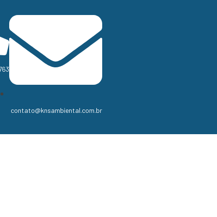
763
contato@knsambiental.com.br