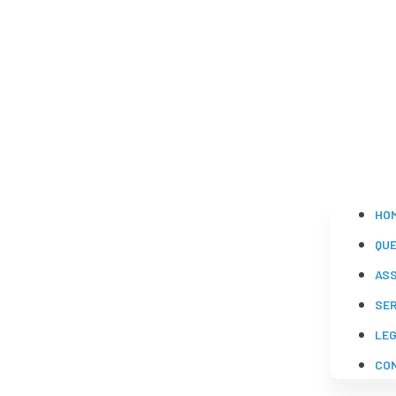
HO
QU
AS
SE
LE
CO