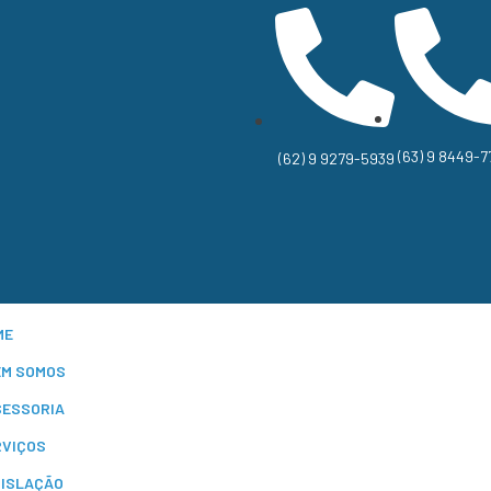
(63) 9 8449-7
(62) 9 9279-5939
ME
EM SOMOS
SESSORIA
RVIÇOS
GISLAÇÃO