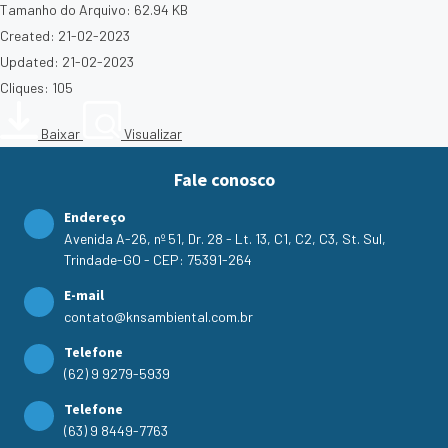
Tamanho do Arquivo: 62.94 KB
Created: 21-02-2023
Updated: 21-02-2023
Cliques: 105
Baixar
Visualizar
Fale conosco
Endereço
Avenida A-26, nº 51, Dr. 28 - Lt. 13, C1, C2, C3, St. Sul,
Trindade-GO - CEP: 75391-264
E-mail
contato@knsambiental.com.br
Telefone
(62) 9 9279-5939
Telefone
(63) 9 8449-7763