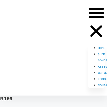
HOME
QUEM
SOMO
ASSES
SERVI
LEGIS
CONT
R 166