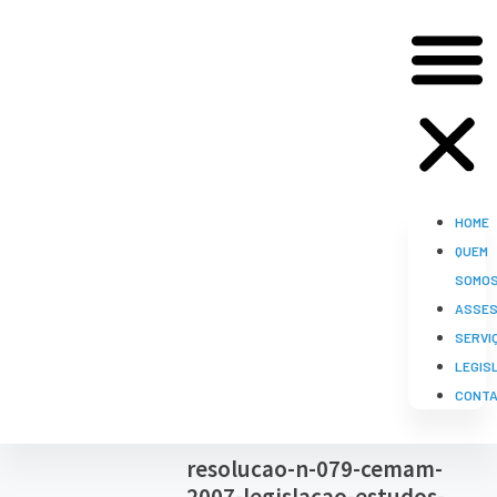
HOME
QUEM
SOMO
ASSES
SERVI
LEGIS
CONT
resolucao-n-079-cemam-
2007-legislacao-estudos-