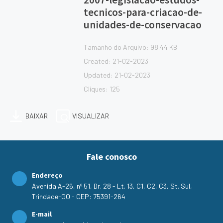
tecnicos-para-criacao-de-
unidades-de-conservacao
Tamanho do Arquivo: 98.44 KB
Created: 21-02-2023
Updated: 21-02-2023
Cliques: 125
BAIXAR
VISUALIZAR
Fale conosco
Endereço
Avenida A-26, nº 51, Dr. 28 - Lt. 13, C1, C2, C3, St. Sul,
Trindade-GO - CEP: 75391-264
E-mail